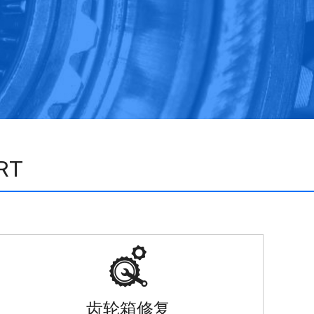
RT

齿轮箱修复