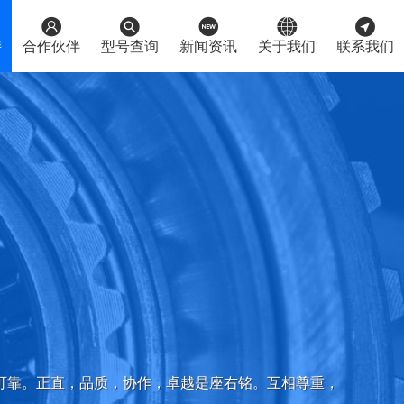





持
合作伙伴
型号查询
新闻资讯
关于我们
联系我们
可靠。正直，品质，协作，卓越是座右铭。互相尊重，