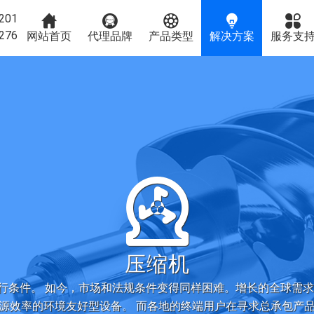
201





276
网站首页
代理品牌
产品类型
解决方案
服务支

压缩机
行条件。 如今，市场和法规条件变得同样困难。增长的全球需求
源效率的环境友好型设备。 而各地的终端用户在寻求总承包产